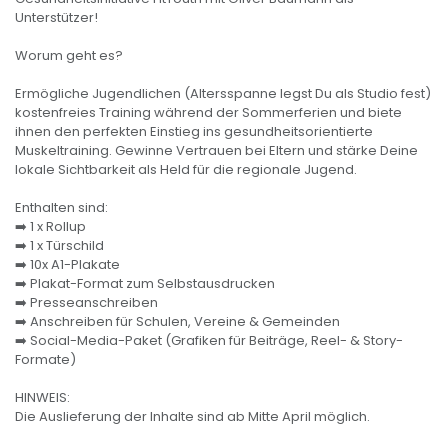
Unterstützer!
Worum geht es?
Ermögliche Jugendlichen (Altersspanne legst Du als Studio fest)
kostenfreies Training während der Sommerferien und biete
ihnen den perfekten Einstieg ins gesundheitsorientierte
Muskeltraining. Gewinne Vertrauen bei Eltern und stärke Deine
lokale Sichtbarkeit als Held für die regionale Jugend.
Enthalten sind:
➡️ 1 x Rollup
➡️ 1 x Türschild
➡️ 10x A1-Plakate
➡️ Plakat-Format zum Selbstausdrucken
➡️ Presseanschreiben
➡️ Anschreiben für Schulen, Vereine & Gemeinden
➡️ Social-Media-Paket (Grafiken für Beiträge, Reel- & Story-
Formate)
HINWEIS:
Die Auslieferung der Inhalte sind ab Mitte April möglich.